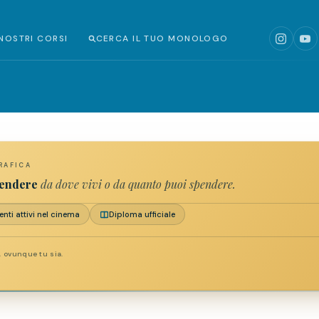
 NOSTRI CORSI
CERCA IL TUO MONOLOGO
RAFICA
pendere
da dove vivi o da quanto puoi spendere.
nti attivi nel cinema
Diploma ufficiale
i, ovunque tu sia.