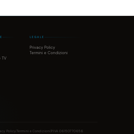
ME
LEGALE
Privacy Policy
Termini e Condizioni
e TV
acy Policy
Termini e Condizioni
P.IVA 06150770656