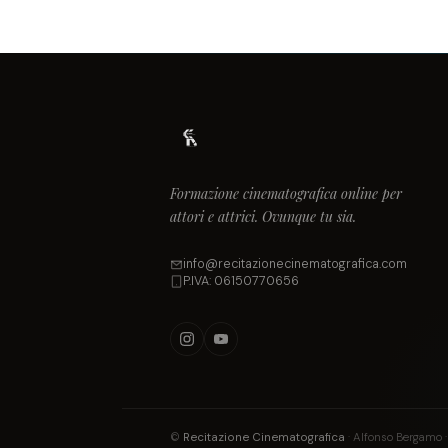
Formazione cinematografica online per
attori e attrici. Ovunque tu sia.
info@recitazionecinematografica.com
P.IVA: 06150770656
©
Recitazione Cinematografica
· Alfonso Bergamo · 2