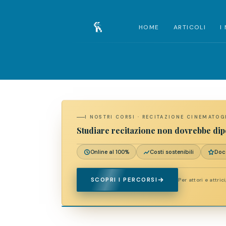
HOME
ARTICOLI
I
I NOSTRI CORSI · RECITAZIONE CINEMATOG
Studiare recitazione non dovrebbe di
Online al 100%
Costi sostenibili
Doce
SCOPRI I PERCORSI
Per attori e attric