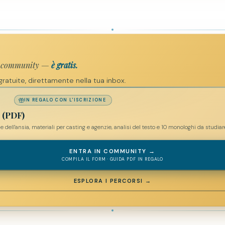
la community —
è gratis.
ratuite, direttamente nella tua inbox.
IN REGALO CON L'ISCRIZIONE
i (PDF)
 dell'ansia, materiali per casting e agenzie, analisi del testo e 10 monologhi da studiar
ENTRA IN COMMUNITY →
COMPILA IL FORM · GUIDA PDF IN REGALO
ESPLORA I PERCORSI →