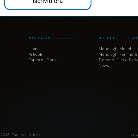
Iscriviti ora
NAVIGAZIONE
MONOLOGHI E TRA
Home
Monologhi Maschili
Articoli
Monologhi Femminili
Esplora i Corsi
Trame di Film e Seri
News
026 · Tutti i diritti riservati
Priv