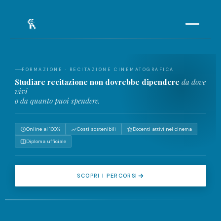
HOME
01
FORMAZIONE · RECITAZIONE CINEMATOGRAFICA
Studiare recitazione non dovrebbe dipendere
da dove
ARTICOLI
02
vivi
o da quanto puoi spendere.
I NOSTRI CORSI
03
CERCA IL TUO MONOLOGO
04
Online al 100%
Costi sostenibili
Docenti attivi nel cinema
Diploma ufficiale
COMMUNITY ACTIVE
SCOPRI I PERCORSI