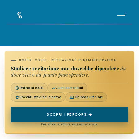
HOME
01
ARTICOLI
02
I NOSTRI CORSI · RECITAZIONE CINEMATOGRAFICA
I NOSTRI CORSI
03
Studiare recitazione non dovrebbe dipendere
da
dove vivi o da quanto puoi spendere.
CERCA IL TUO MONOLOGO
04
Online al 100%
Costi sostenibili
Docenti attivi nel cinema
Diploma ufficiale
COMMUNITY ACTIVE
SCOPRI I PERCORSI
Per attori e attrici, ovunque tu sia.