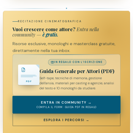
RECITAZIONE CINEMATOGRAFICA
Vuoi crescere come attore?
Entra nella
community —
è gratis.
Risorse esclusive, monologhi e masterclass gratuite,
direttamente nella tua inbox.
IN REGALO CON L'ISCRIZIONE
Guida Generale per Attori (PDF)
Self-tape, tecniche di memoria, gestione
PDF
dell'ansia, materiali per casting e agenzie, analisi
del testo e 10 monologhi da studiare.
ENTRA IN COMMUNITY →
COMPILA IL FORM · GUIDA PDF IN REGALO
ESPLORA I PERCORSI →